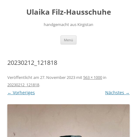
Zum
Inhalt
Ulaika Filz-Hausschuhe
springen
handgemacht aus Kirgistan
Menü
20230212_121818
Veröffentlicht am
27. November 2023
mit
563 × 1000
in
20230212_121818
.
← Vorheriges
Nächstes →