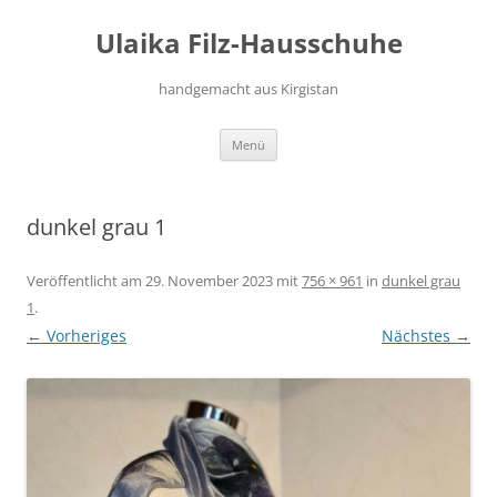
Zum
Inhalt
Ulaika Filz-Hausschuhe
springen
handgemacht aus Kirgistan
Menü
dunkel grau 1
Veröffentlicht am
29. November 2023
mit
756 × 961
in
dunkel grau
1
.
← Vorheriges
Nächstes →