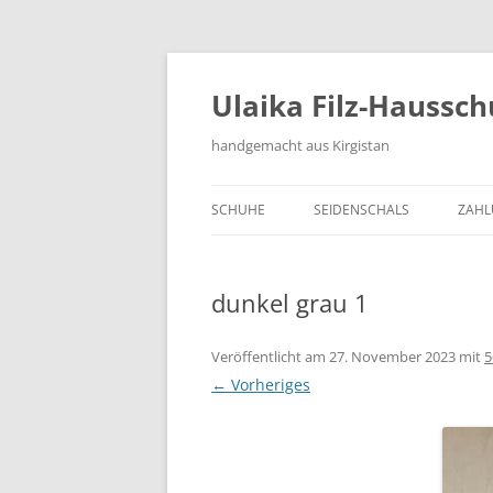
Zum
Inhalt
springen
Ulaika Filz-Haussc
handgemacht aus Kirgistan
SCHUHE
SEIDENSCHALS
ZAHL
dunkel grau 1
Veröffentlicht am
27. November 2023
mit
5
← Vorheriges