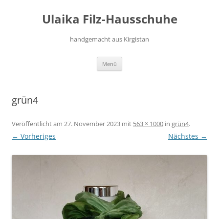
Zum
Inhalt
Ulaika Filz-Hausschuhe
springen
handgemacht aus Kirgistan
Menü
grün4
Veröffentlicht am
27. November 2023
mit
563 × 1000
in
grün4
.
← Vorheriges
Nächstes →